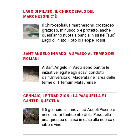
LAGO DI PILATO: IL CHIROCEFALO DEL
MARCHESONI C’È
Il Chirocephalus marchesonii, crostaceo
grazioso, minuscolo e protetto, anche
quest'anno nuota a pancia in su nel "suo"
Lago di Pilato. Foto di Peppe Rossi
SANT’ANGELO IN VADO: A SPASSO AL TEMPO DEI
ROMANI
A Sant’Angelo in Vado sono partite le
iniziative legate agli scavi condotti
dall’Università di Macerata nell’area delle
terme di Tifernum Mataurense
GENNAIO, LE TRADIZIONI: LA PASQUELLA E I
CANTI DI QUESTUA
Il 5 gennaio si rinnova ad Ascoli Piceno e
nei dintorni l'antico rito della Pasquella:
una questua di casa in casa alla ricerca di
cibo e vino