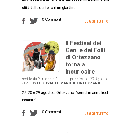
rivista che viene inviata a tutti i cittadini e dedica alla
città delle cento torri un giardino
0 Commenti
LEGGI TUTTO
Il Festival dei
Geni e dei Folli
di Ortezzano
torna a
incuriosire
scritto da Piersandra Dragoni - pubblicato il 27 Agosto
2021 - in
FESTIVAL
LE MARCHE
ORTEZZANO
27, 28 e 29 agosto a Ortezzano: "semel in anno licet
insanire"
0 Commenti
LEGGI TUTTO