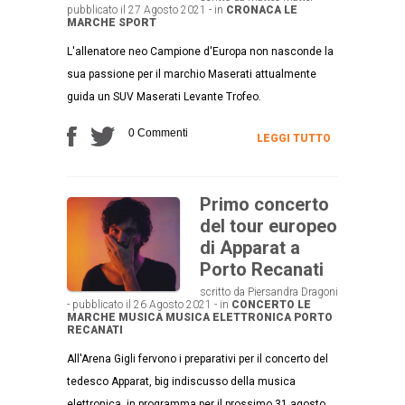
pubblicato il 27 Agosto 2021 - in
CRONACA
LE
MARCHE
SPORT
L'allenatore neo Campione d'Europa non nasconde la
sua passione per il marchio Maserati attualmente
guida un SUV Maserati Levante Trofeo.
0 Commenti
LEGGI TUTTO
Primo concerto
del tour europeo
di Apparat a
Porto Recanati
scritto da Piersandra Dragoni
- pubblicato il 26 Agosto 2021 - in
CONCERTO
LE
MARCHE
MUSICA
MUSICA ELETTRONICA
PORTO
RECANATI
All'Arena Gigli fervono i preparativi per il concerto del
tedesco Apparat, big indiscusso della musica
elettronica, in programma per il prossimo 31 agosto