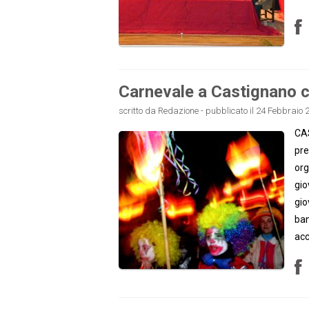
Carnevale a Castignano co
scritto da Redazione - pubblicato il 24 Febbraio 
CAS
pre
org
gio
gio
ban
ac