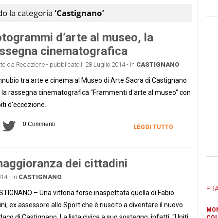
ndo la categoria
‘Castignano’
togrammi d’arte al museo, la
ssegna cinematografica
tto da Redazione - pubblicato il 28 Luglio 2014 - in
CASTIGNANO
nubio tra arte e cinema al Museo di Arte Sacra di Castignano
 la rassegna cinematografica "Frammenti d'arte al museo" con
iti d'eccezione.
0 Commenti
LEGGI TUTTO
maggioranza dei cittadini
Ban
14 - in
CASTIGNANO
FR
TIGNANO – Una vittoria forse inaspettata quella di Fabio
ini, ex assessore allo Sport che è riuscito a diventare il nuovo
MON
daco di Castignano. La lista civica a suo sostegno, infatti, “Uniti
COL