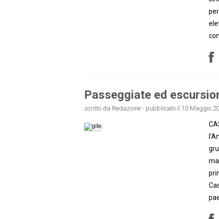
per
ele
con
Passeggiate ed escursioni
scritto da Redazione - pubblicato il 10 Maggio 20
CAS
l’A
gru
mag
pri
Cas
pae