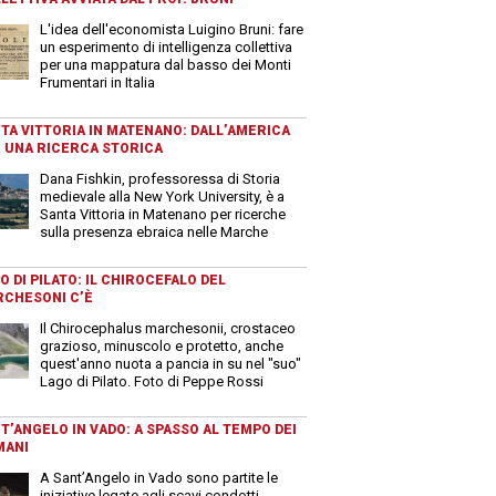
L'idea dell'economista Luigino Bruni: fare
un esperimento di intelligenza collettiva
per una mappatura dal basso dei Monti
Frumentari in Italia
TA VITTORIA IN MATENANO: DALL’AMERICA
 UNA RICERCA STORICA
Dana Fishkin, professoressa di Storia
medievale alla New York University, è a
Santa Vittoria in Matenano per ricerche
sulla presenza ebraica nelle Marche
O DI PILATO: IL CHIROCEFALO DEL
CHESONI C’È
Il Chirocephalus marchesonii, crostaceo
grazioso, minuscolo e protetto, anche
quest'anno nuota a pancia in su nel "suo"
Lago di Pilato. Foto di Peppe Rossi
T’ANGELO IN VADO: A SPASSO AL TEMPO DEI
MANI
A Sant’Angelo in Vado sono partite le
iniziative legate agli scavi condotti