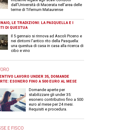
dall’Università di Macerata nell’area delle
terme di Tifernum Mataurense
NAIO, LE TRADIZIONI: LA PASQUELLA E I
TI DI QUESTUA
Il 5 gennaio si rinnova ad Ascoli Piceno e
nei dintorni l'antico rito della Pasquella:
una questua di casa in casa alla ricerca di
cibo e vino
VORO
ENTIVO LAVORO UNDER 35, DOMANDE
RTE: ESONERO FINO A 500 EURO AL MESE
Domande aperte per
stabilizzare gli under 35:
esonero contributivo fino a 500
euro al mese per 24 mesi.
Requisiti e procedura.
SE E FISCO