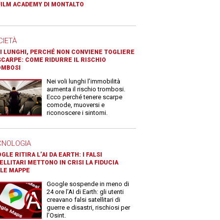
FILM ACADEMY DI MONTALTO
CIETÀ
I LUNGHI, PERCHÉ NON CONVIENE TOGLIERE
SCARPE: COME RIDURRE IL RISCHIO
OMBOSI
Nei voli lunghi l’immobilità
aumenta il rischio trombosi.
Ecco perché tenere scarpe
comode, muoversi e
riconoscere i sintomi.
CNOLOGIA
GLE RITIRA L’AI DA EARTH: I FALSI
ELLITARI METTONO IN CRISI LA FIDUCIA
LE MAPPE
Google sospende in meno di
24 ore l’AI di Earth: gli utenti
creavano falsi satellitari di
guerre e disastri, rischiosi per
l’Osint.