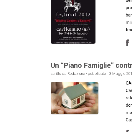
del
pro
ban
mil
tra
Un “Piano Famiglie” contro
scritto da Redazione - pubblicato il 3 Maggio 201
CAS
Cas
rat
dom
mod
Cas