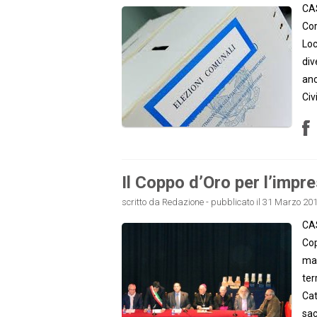
CAS
Cor
Loc
div
anc
Civ
Il Coppo d’Oro per l’impres
scritto da Redazione - pubblicato il 31 Marzo 201
CAS
Cop
mar
ter
Cat
sac