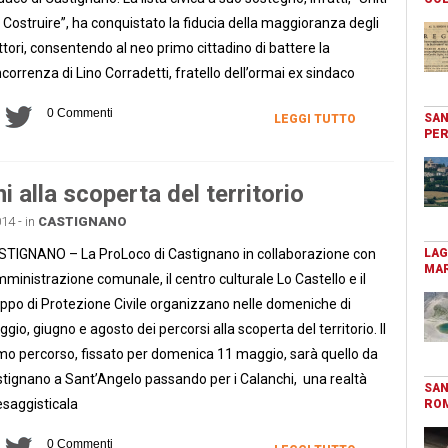
 Costruire”, ha conquistato la fiducia della maggioranza degli
ttori, consentendo al neo primo cittadino di battere la
correnza di Lino Corradetti, fratello dell’ormai ex sindaco
0 Commenti
SAN
LEGGI TUTTO
PER
 alla scoperta del territorio
14 - in
CASTIGNANO
TIGNANO – La ProLoco di Castignano in collaborazione con
LAG
MAR
mministrazione comunale, il centro culturale Lo Castello e il
ppo di Protezione Civile organizzano nelle domeniche di
gio, giugno e agosto dei percorsi alla scoperta del territorio. Il
mo percorso, fissato per domenica 11 maggio, sarà quello da
tignano a Sant’Angelo passando per i Calanchi, una realtà
SAN
saggisticala
RO
0 Commenti