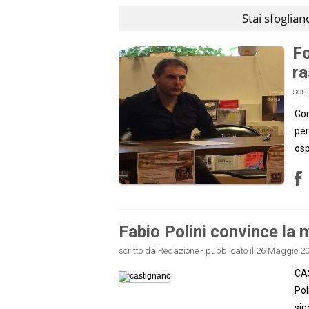
Stai sfoglia
Fo
ra
scri
Con
per
osp
Fabio Polini convince la 
scritto da Redazione - pubblicato il 26 Maggio 20
CAS
Pol
sin