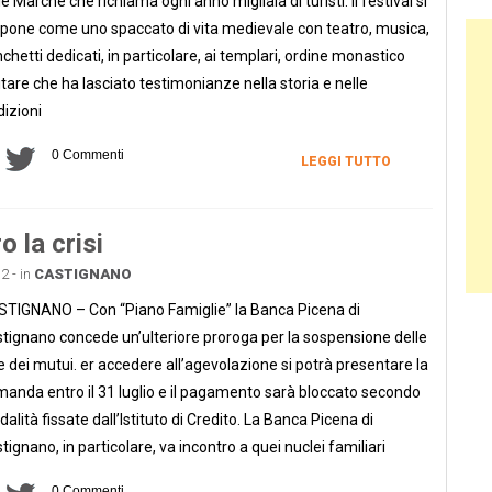
le Marche che richiama ogni anno migliaia di turisti. Il festival si
pone come uno spaccato di vita medievale con teatro, musica,
Ban
chetti dedicati, in particolare, ai templari, ordine monastico
itare che ha lasciato testimonianze nella storia e nelle
dizioni
0 Commenti
LEGGI TUTTO
 la crisi
2 - in
CASTIGNANO
TIGNANO – Con “Piano Famiglie” la Banca Picena di
tignano concede un’ulteriore proroga per la sospensione delle
e dei mutui. er accedere all’agevolazione si potrà presentare la
anda entro il 31 luglio e il pagamento sarà bloccato secondo
alità fissate dall’Istituto di Credito. La Banca Picena di
tignano, in particolare, va incontro a quei nuclei familiari
0 Commenti