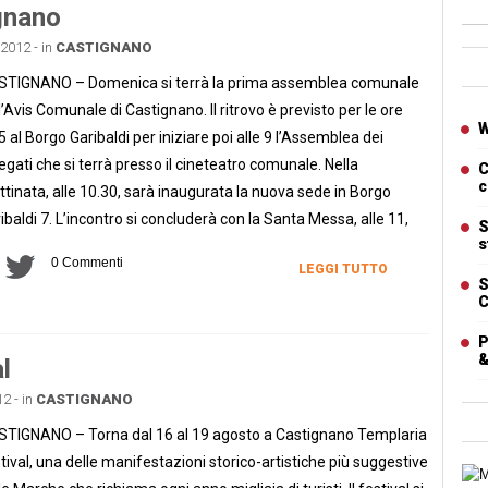
gnano
2012 - in
CASTIGNANO
Ban
TIGNANO – Domenica si terrà la prima assemblea comunale
l’Avis Comunale di Castignano. Il ritrovo è previsto per le ore
Artic
W
5 al Borgo Garibaldi per iniziare poi alle 9 l’Assemblea dei
egati che si terrà presso il cineteatro comunale. Nella
C
c
tinata, alle 10.30, sarà inaugurata la nuova sede in Borgo
ibaldi 7. L’incontro si concluderà con la Santa Messa, alle 11,
S
s
0 Commenti
LEGGI TUTTO
S
C
P
&
l
2 - in
CASTIGNANO
TIGNANO – Torna dal 16 al 19 agosto a Castignano Templaria
tival, una delle manifestazioni storico-artistiche più suggestive
Cart