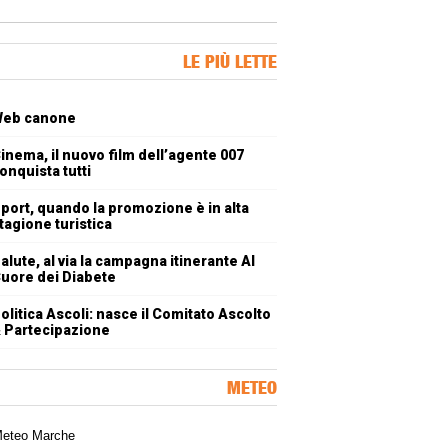
ner Slice
LE PIÙ LETTE
oli più letti
eb canone
inema, il nuovo film dell’agente 007
onquista tutti
port, quando la promozione è in alta
tagione turistica
alute, al via la campagna itinerante Al
uore dei Diabete
olitica Ascoli: nasce il Comitato Ascolto
 Partecipazione
METEO
a meteorologica delle Marche