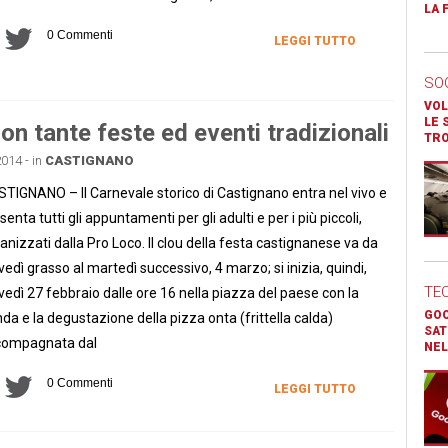
LA 
0 Commenti
LEGGI TUTTO
SO
VOL
LE 
n tante feste ed eventi tradizionali
TR
2014 - in
CASTIGNANO
TIGNANO – Il Carnevale storico di Castignano entra nel vivo e
senta tutti gli appuntamenti per gli adulti e per i più piccoli,
anizzati dalla Pro Loco. Il clou della festa castignanese va da
vedì grasso al martedì successivo, 4 marzo; si inizia, quindi,
TE
vedì 27 febbraio dalle ore 16 nella piazza del paese con la
GOO
da e la degustazione della pizza onta (frittella calda)
SAT
compagnata dal
NEL
0 Commenti
LEGGI TUTTO