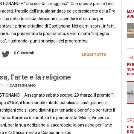
TIGNANO – “Una scelta coraggiosa”. Con queste parole Lino
radetti, fratello dell’attuale sindaco ed ex presidente della Pro
MAR
AUM
o, ha definito la sua decisione di scendere in campo per
entare il primo cittadino di Castignano. Nei giorni scorsi, infatti,
he lui ha presentato la propria lista, denominata “Impegno
ico”, illustrando i punti principali del programma.
0 Commenti
LEGGI TUTTO
TE
PER
SEM
DIC
a, l’arte e la religione
4 - in
CASTIGNANO
TIGNANO – Assegnato sabato scorso, 29 marzo, il premio “Il
po d’Oro”, il tradizionale tributo pubblico ai castignanesi e
chigiani che si sono distinti per tenacia a beneficio per tutto il
ritorio. Il premio è andato a tre personalità: Mons. Vincenzo
SP
ani, per la sua dedizione al sacerdozio, la passione per l’arte
CIN
REG
ra e l’attaccamento a Castignano, suo