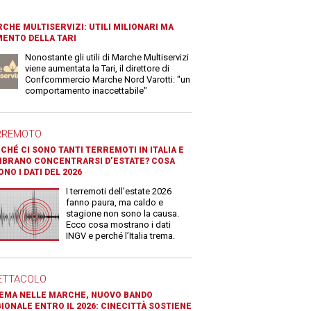
CHE MULTISERVIZI: UTILI MILIONARI MA
ENTO DELLA TARI
Nonostante gli utili di Marche Multiservizi
viene aumentata la Tari, il direttore di
Confcommercio Marche Nord Varotti: "un
comportamento inaccettabile"
RREMOTO
CHÉ CI SONO TANTI TERREMOTI IN ITALIA E
BRANO CONCENTRARSI D’ESTATE? COSA
ONO I DATI DEL 2026
I terremoti dell’estate 2026
fanno paura, ma caldo e
stagione non sono la causa.
Ecco cosa mostrano i dati
INGV e perché l’Italia trema.
ETTACOLO
EMA NELLE MARCHE, NUOVO BANDO
IONALE ENTRO IL 2026: CINECITTÀ SOSTIENE