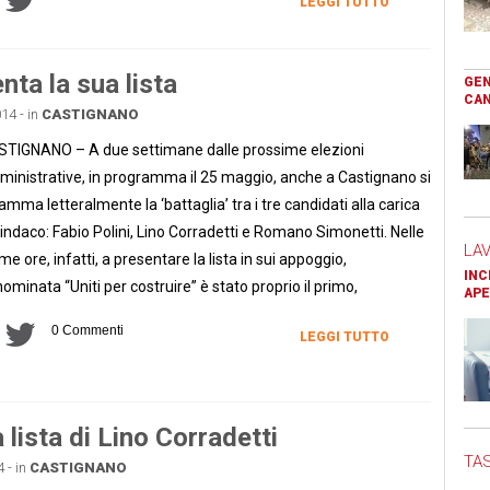
LEGGI TUTTO
nta la sua lista
GEN
CAN
14 - in
CASTIGNANO
TIGNANO – A due settimane dalle prossime elezioni
inistrative, in programma il 25 maggio, anche a Castignano si
iamma letteralmente la ‘battaglia’ tra i tre candidati alla carica
sindaco: Fabio Polini, Lino Corradetti e Romano Simonetti. Nelle
LA
ime ore, infatti, a presentare la lista in sui appoggio,
INC
ominata “Uniti per costruire” è stato proprio il primo,
APE
0 Commenti
LEGGI TUTTO
lista di Lino Corradetti
TAS
 - in
CASTIGNANO