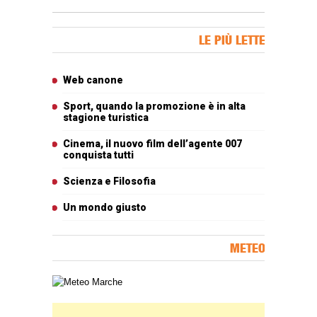
Banner Slice
LE PIÙ LETTE
Articoli più letti
Web canone
Sport, quando la promozione è in alta
stagione turistica
Cinema, il nuovo film dell’agente 007
conquista tutti
Scienza e Filosofia
Un mondo giusto
METEO
Carta meteorologica delle Marche
Banner Slice