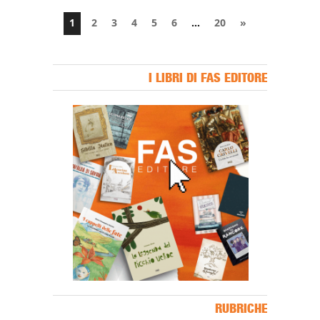
1
2
3
4
5
6
…
20
»
I LIBRI DI FAS EDITORE
Banner Slice
RUBRICHE