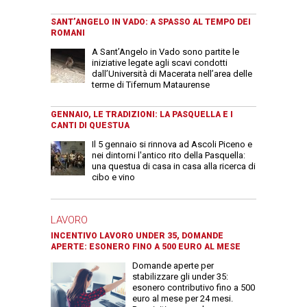
SANT’ANGELO IN VADO: A SPASSO AL TEMPO DEI
ROMANI
A Sant’Angelo in Vado sono partite le
iniziative legate agli scavi condotti
dall’Università di Macerata nell’area delle
terme di Tifernum Mataurense
GENNAIO, LE TRADIZIONI: LA PASQUELLA E I
CANTI DI QUESTUA
Il 5 gennaio si rinnova ad Ascoli Piceno e
nei dintorni l'antico rito della Pasquella:
una questua di casa in casa alla ricerca di
cibo e vino
LAVORO
INCENTIVO LAVORO UNDER 35, DOMANDE
APERTE: ESONERO FINO A 500 EURO AL MESE
Domande aperte per
stabilizzare gli under 35:
esonero contributivo fino a 500
euro al mese per 24 mesi.