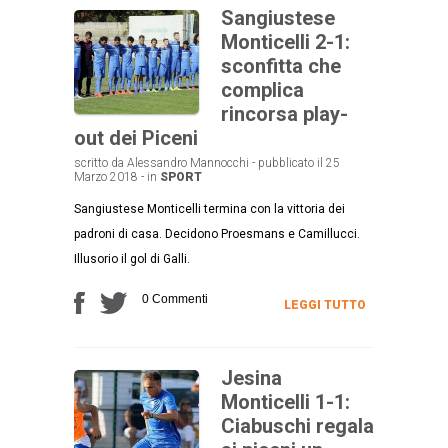
Sangiustese
Monticelli 2-1:
sconfitta che
complica
rincorsa play-
out dei Piceni
scritto da Alessandro Mannocchi - pubblicato il 25
Marzo 2018 - in
SPORT
Sangiustese Monticelli termina con la vittoria dei
padroni di casa. Decidono Proesmans e Camillucci.
Illusorio il gol di Galli.
0 Commenti
LEGGI TUTTO
Jesina
Monticelli 1-1:
Ciabuschi regala