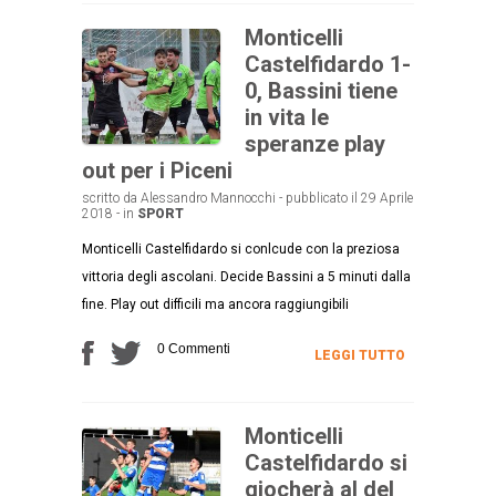
Monticelli
Castelfidardo 1-
0, Bassini tiene
in vita le
speranze play
out per i Piceni
scritto da Alessandro Mannocchi - pubblicato il 29 Aprile
2018 - in
SPORT
Monticelli Castelfidardo si conlcude con la preziosa
vittoria degli ascolani. Decide Bassini a 5 minuti dalla
fine. Play out difficili ma ancora raggiungibili
0 Commenti
LEGGI TUTTO
Monticelli
Castelfidardo si
giocherà al del