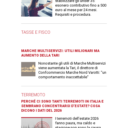
stabilizzare gli under 35:
esonero contributivo fino a 500
euro al mese per 24 mesi.
Requisiti e procedura.
TASSE E FISCO
MARCHE MULTISERVIZI: UTILI MILIONARI MA
AUMENTO DELLA TARI
Nonostante gli utili di Marche Multiservizi
viene aumentata la Tari, il direttore di
Confcommercio Marche Nord Varotti: "un
comportamento inaccettabile"
TERREMOTO
PERCHÉ CI SONO TANTI TERREMOTI IN ITALIA E
SEMBRANO CONCENTRARSI D’ESTATE? COSA
DICONO I DATI DEL 2026
I terremoti dell’estate 2026
fanno paura, ma caldo e
stagione non sono la causa.