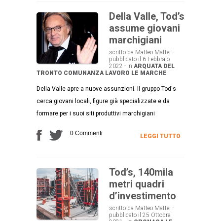
Della Valle, Tod’s
assume giovani
marchigiani
scritto da Matteo Mattei -
pubblicato il 6 Febbraio
2022 - in
ARQUATA DEL
TRONTO
COMUNANZA
LAVORO
LE MARCHE
Della Valle apre a nuove assunzioni. Il gruppo Tod's
cerca giovani locali, figure già specializzate e da
formare per i suoi siti produttivi marchigiani
0 Commenti
LEGGI TUTTO
Tod’s, 140mila
metri quadri
d’investimento
scritto da Matteo Mattei -
pubblicato il 25 Ottobre