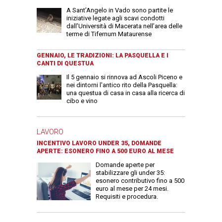
A Sant’Angelo in Vado sono partite le
iniziative legate agli scavi condotti
dall’Università di Macerata nell’area delle
terme di Tifernum Mataurense
GENNAIO, LE TRADIZIONI: LA PASQUELLA E I
CANTI DI QUESTUA
Il 5 gennaio si rinnova ad Ascoli Piceno e
nei dintorni l'antico rito della Pasquella:
una questua di casa in casa alla ricerca di
cibo e vino
LAVORO
INCENTIVO LAVORO UNDER 35, DOMANDE
APERTE: ESONERO FINO A 500 EURO AL MESE
Domande aperte per
stabilizzare gli under 35:
esonero contributivo fino a 500
euro al mese per 24 mesi.
Requisiti e procedura.