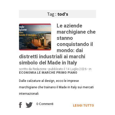
Articoli che contengono il tag selezionato
Tag :
tod’s
Le aziende
marchigiane che
stanno
conquistando il
mondo: dai
distretti industriali ai marchi
simbolo del Made in Italy
scritto da Redazione - pubblicato il 14 Luglio 2026 - in
ECONOMIA
LE MARCHE
PRIMO PIANO
Dalle calzature al design, ecco le imprese
marchigiane che trainano il Made in Italy sui mercati
internazionali.
0 Commenti
LEGGI TUTTO