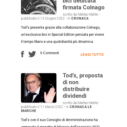
bici dedicata
firmata Colnago
scritto da Matteo Mattei -
pubblicato il 13 Giugno 2022 - in
CRONACA
Tod's presenta grazie alla collaborazione Colnago,
un’esclusiva bici in Special Edition pensata per vivere
il tempo libero e una quotidianità più dinamica.
0 Commenti
LEGGI TUTTO
Tod’s, proposta
di non
distribuire
dividendi
scritto da Matteo Mattei -
pubblicato il 11 Marzo 2022 - in
CRONACA
LE
MARCHE
Tod's con il suo Consiglio di Amministrazione ha
approvato il progetto di bilancio dell’esercizio 2021.