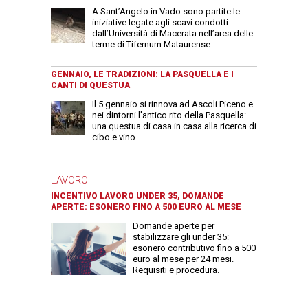
A Sant’Angelo in Vado sono partite le
iniziative legate agli scavi condotti
dall’Università di Macerata nell’area delle
terme di Tifernum Mataurense
GENNAIO, LE TRADIZIONI: LA PASQUELLA E I
CANTI DI QUESTUA
Il 5 gennaio si rinnova ad Ascoli Piceno e
nei dintorni l'antico rito della Pasquella:
una questua di casa in casa alla ricerca di
cibo e vino
LAVORO
INCENTIVO LAVORO UNDER 35, DOMANDE
APERTE: ESONERO FINO A 500 EURO AL MESE
Domande aperte per
stabilizzare gli under 35:
esonero contributivo fino a 500
euro al mese per 24 mesi.
Requisiti e procedura.