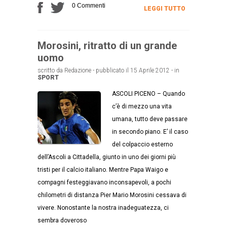
0 Commenti
LEGGI TUTTO
Morosini, ritratto di un grande
uomo
scritto da Redazione - pubblicato il 15 Aprile 2012 - in
SPORT
ASCOLI PICENO – Quando
c’è di mezzo una vita
umana, tutto deve passare
in secondo piano. E’ il caso
del colpaccio esterno
dell’Ascoli a Cittadella, giunto in uno dei giorni più
tristi per il calcio italiano. Mentre Papa Waigo e
compagni festeggiavano inconsapevoli, a pochi
chilometri di distanza Pier Mario Morosini cessava di
vivere. Nonostante la nostra inadeguatezza, ci
sembra doveroso