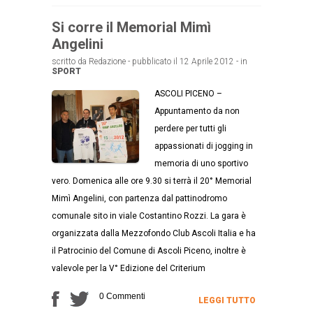
Si corre il Memorial Mimì
Angelini
scritto da Redazione - pubblicato il 12 Aprile 2012 - in
SPORT
ASCOLI PICENO –
Appuntamento da non
perdere per tutti gli
appassionati di jogging in
memoria di uno sportivo
vero. Domenica alle ore 9.30 si terrà il 20° Memorial
Mimì Angelini, con partenza dal pattinodromo
comunale sito in viale Costantino Rozzi. La gara è
organizzata dalla Mezzofondo Club Ascoli Italia e ha
il Patrocinio del Comune di Ascoli Piceno, inoltre è
valevole per la V° Edizione del Criterium
0 Commenti
LEGGI TUTTO