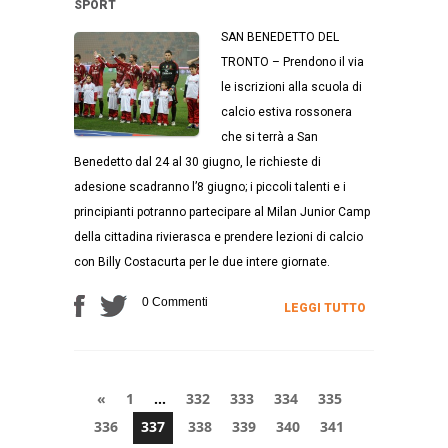
SPORT
SAN BENEDETTO DEL
TRONTO – Prendono il via
le iscrizioni alla scuola di
calcio estiva rossonera
che si terrà a San
Benedetto dal 24 al 30 giugno, le richieste di
adesione scadranno l’8 giugno; i piccoli talenti e i
principianti potranno partecipare al Milan Junior Camp
della cittadina rivierasca e prendere lezioni di calcio
con Billy Costacurta per le due intere giornate.
0 Commenti
LEGGI TUTTO
«
1
…
332
333
334
335
336
337
338
339
340
341