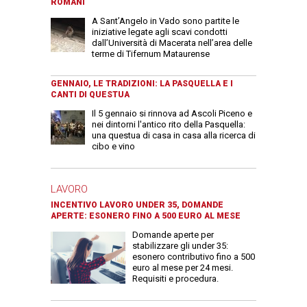
ROMANI
A Sant’Angelo in Vado sono partite le
iniziative legate agli scavi condotti
dall’Università di Macerata nell’area delle
terme di Tifernum Mataurense
GENNAIO, LE TRADIZIONI: LA PASQUELLA E I
CANTI DI QUESTUA
Il 5 gennaio si rinnova ad Ascoli Piceno e
nei dintorni l'antico rito della Pasquella:
una questua di casa in casa alla ricerca di
cibo e vino
LAVORO
INCENTIVO LAVORO UNDER 35, DOMANDE
APERTE: ESONERO FINO A 500 EURO AL MESE
Domande aperte per
stabilizzare gli under 35:
esonero contributivo fino a 500
euro al mese per 24 mesi.
Requisiti e procedura.