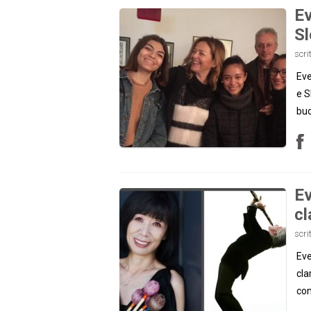
Ev
S
scri
Eve
e S
buo
Ev
cl
scri
Eve
cla
con