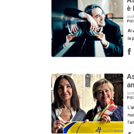
è 
scri
PI
Al 
la 
As
an
scri
PI
L'a
nuo
l'a