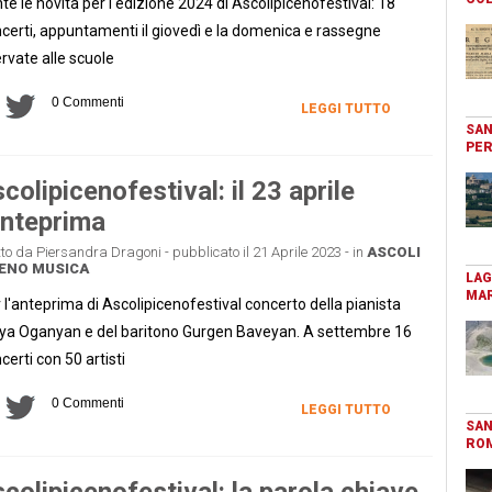
te le novità per l'edizione 2024 di Ascolipicenofestival: 18
certi, appuntamenti il giovedì e la domenica e rassegne
ervate alle scuole
0 Commenti
LEGGI TUTTO
SAN
PER
colipicenofestival: il 23 aprile
anteprima
tto da Piersandra Dragoni - pubblicato il 21 Aprile 2023 - in
ASCOLI
CENO
MUSICA
LAG
MAR
 l'anteprima di Ascolipicenofestival concerto della pianista
a Oganyan e del baritono Gurgen Baveyan. A settembre 16
certi con 50 artisti
0 Commenti
LEGGI TUTTO
SAN
RO
colipicenofestival: la parola chiave