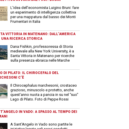
L'idea dell'economista Luigino Bruni: fare
un esperimento di intelligenza collettiva
per una mappatura dal basso dei Monti
Frumentari in Italia
TA VITTORIA IN MATENANO: DALL’AMERICA
 UNA RICERCA STORICA
Dana Fishkin, professoressa di Storia
medievale alla New York University, è a
Santa Vittoria in Matenano per ricerche
sulla presenza ebraica nelle Marche
O DI PILATO: IL CHIROCEFALO DEL
CHESONI C’È
Il Chirocephalus marchesonii, crostaceo
grazioso, minuscolo e protetto, anche
quest'anno nuota a pancia in su nel "suo"
Lago di Pilato. Foto di Peppe Rossi
T’ANGELO IN VADO: A SPASSO AL TEMPO DEI
MANI
A Sant’Angelo in Vado sono partite le
iniziative legate agli scavi condotti