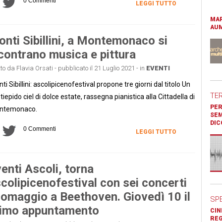
0 Commenti
LEGGI TUTTO
MAR
AUM
nti Sibillini, a Montemonaco si
contrano musica e pittura
tto da Flavia Orsati - pubblicato il 21 Luglio 2021 - in
EVENTI
ti Sibillini: ascolipicenofestival propone tre giorni dal titolo Un
TE
 tiepido ciel di dolce estate, rassegna pianistica alla Cittadella di
PER
ntemonaco.
SEM
DIC
0 Commenti
LEGGI TUTTO
enti Ascoli, torna
colipicenofestival con sei concerti
 omaggio a Beethoven. Giovedì 10 il
SP
rimo appuntamento
CIN
REG