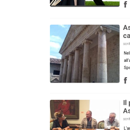
As
ca
scri
Nel
all
Sp
Il
As
scri
L'a