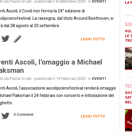
tto da Flavia Orsati - pubblicato il 8 Settembre 2020 - in
EVENTI
LA 
nti Ascoli, il Covid non ferma la 24° edizione di
olipicenofestival. La rassegna, dal titolo Around Beethoven, si
SO
rà dal 28 agosto al 20 settembre.
VOL
LE 
LEGGI TUTTO
TR
enti Ascoli, l’omaggio a Michael
laksman
tto da Flavia Orsati - pubblicato il 19 Febbraio 2020 - in
EVENTI
TE
nti Ascoli, l'associazione ascolipicenofestival renderà omaggio
GOO
ichael Flaksman il 24 febbraio con concerto e intitolazione del
SAT
NEL
ghetto.
0 Commenti
LEGGI TUTTO