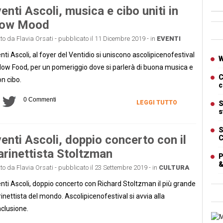
enti Ascoli, musica e cibo uniti in
low Mood
Ban
tto da Flavia Orsati - pubblicato il 11 Dicembre 2019 - in
EVENTI
Artic
nti Ascoli, al foyer del Ventidio si uniscono ascolipicenofestival
W
low Food, per un pomeriggio dove si parlerà di buona musica e
C
n cibo.
c
0 Commenti
LEGGI TUTTO
S
s
S
enti Ascoli, doppio concerto con il
C
arinettista Stoltzman
P
&
tto da Flavia Orsati - pubblicato il 23 Settembre 2019 - in
CULTURA
nti Ascoli, doppio concerto con Richard Stoltzman il più grande
rinettista del mondo. Ascolipicenofestival si avvia alla
clusione.
Cart