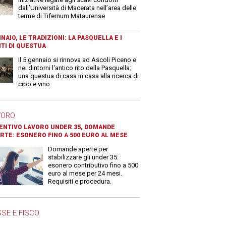
dall’Università di Macerata nell’area delle
terme di Tifernum Mataurense
NAIO, LE TRADIZIONI: LA PASQUELLA E I
TI DI QUESTUA
Il 5 gennaio si rinnova ad Ascoli Piceno e
nei dintorni l'antico rito della Pasquella:
una questua di casa in casa alla ricerca di
cibo e vino
VORO
ENTIVO LAVORO UNDER 35, DOMANDE
RTE: ESONERO FINO A 500 EURO AL MESE
Domande aperte per
stabilizzare gli under 35:
esonero contributivo fino a 500
euro al mese per 24 mesi.
Requisiti e procedura.
SE E FISCO