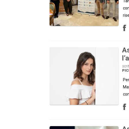
Tan
con
ris
As
l’
scri
PI
Per
May
con
As