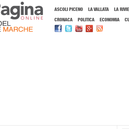
Menu Principale
ASCOLI PICENO
LA VALLATA
LA RIVI
Sei in:
PrimaPaginaOnline.it
Home
»
ascolipicenofestival
CRONACA
POLITICA
ECONOMIA
C