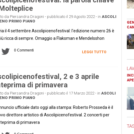
Molteplice
tto da Piersandra Dragoni - pubblicato il 29 Agosto 2022 - in
ASCOLI
CENO
PRIMO PIANO
GEN
CAN
via il 4 settembre Ascolipicenofestival: l'edizione numero 26 è
più ricca di sempre. Omaggio a Flaksman e Mendelsshon
0 Commenti
LEGGI TUTTO
LA
colipicenofestival, 2 e 3 aprile
INC
APE
teprima di primavera
tto da Piersandra Dragoni - pubblicato il 17 Marzo 2022 - in
ASCOLI
CENO
PRIMO PIANO
nnuncio ufficiale dato oggi alla stampa: Roberto Prosseda è il
vo direttore artistico di Ascolipicenofestival. 2 concerti per
nteprima di primavera
TAS