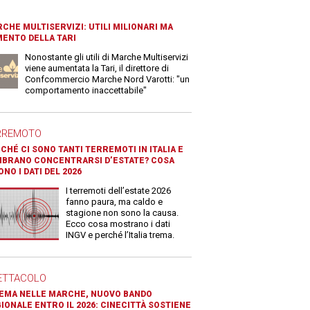
CHE MULTISERVIZI: UTILI MILIONARI MA
ENTO DELLA TARI
Nonostante gli utili di Marche Multiservizi
viene aumentata la Tari, il direttore di
Confcommercio Marche Nord Varotti: "un
comportamento inaccettabile"
RREMOTO
CHÉ CI SONO TANTI TERREMOTI IN ITALIA E
BRANO CONCENTRARSI D’ESTATE? COSA
ONO I DATI DEL 2026
I terremoti dell’estate 2026
fanno paura, ma caldo e
stagione non sono la causa.
Ecco cosa mostrano i dati
INGV e perché l’Italia trema.
ETTACOLO
EMA NELLE MARCHE, NUOVO BANDO
IONALE ENTRO IL 2026: CINECITTÀ SOSTIENE