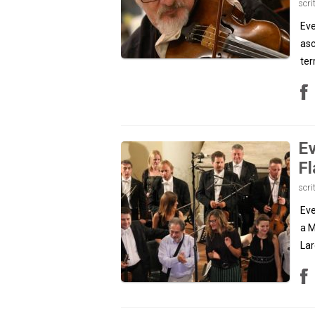
scri
Eve
asc
ter
Ev
F
scri
Eve
a M
Lar