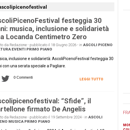
ascolipicenofestival
coliPicenoFestival festeggia 30
ni: musica, inclusione e solidarietà
la Locanda Centimetro Zero
tto da Redazione - pubblicato il 18 Giugno 2026 - in
ASCOLI PICENO
LTURA
EVENTI
PRIMO PIANO
ica, inclusione e solidarietà: AscoliPicenoFestival festeggia 30
i con una serata speciale a Pagliare.
0 Commenti
LEGGI TUTTO
Ban
colipicenofestival: “Sfide”, il
rtellone firmato De Angelis
FR
tto da Redazione - pubblicato il 19 Settembre 2024 - in
ASCOLI
CENO
MUSICA
PRIMO PIANO
MON
COL