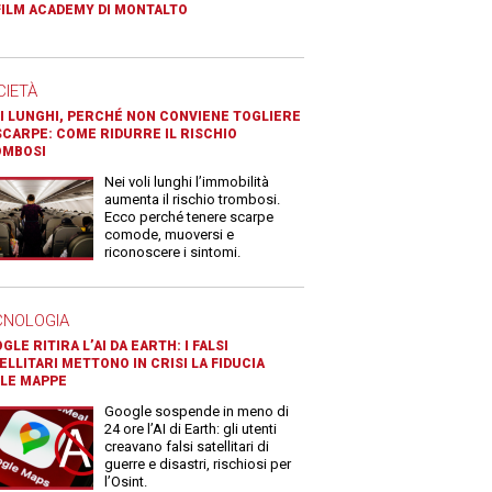
FILM ACADEMY DI MONTALTO
CIETÀ
I LUNGHI, PERCHÉ NON CONVIENE TOGLIERE
SCARPE: COME RIDURRE IL RISCHIO
OMBOSI
Nei voli lunghi l’immobilità
aumenta il rischio trombosi.
Ecco perché tenere scarpe
comode, muoversi e
riconoscere i sintomi.
CNOLOGIA
GLE RITIRA L’AI DA EARTH: I FALSI
ELLITARI METTONO IN CRISI LA FIDUCIA
LE MAPPE
Google sospende in meno di
24 ore l’AI di Earth: gli utenti
creavano falsi satellitari di
guerre e disastri, rischiosi per
l’Osint.