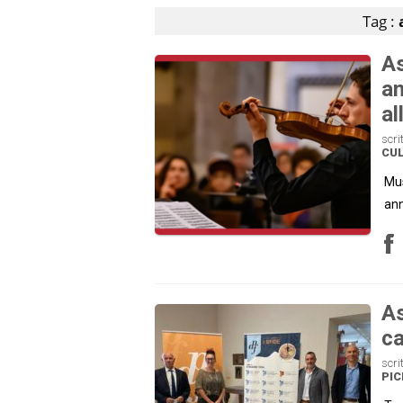
Tag :
As
an
al
scri
CU
Mus
ann
As
ca
scri
PI