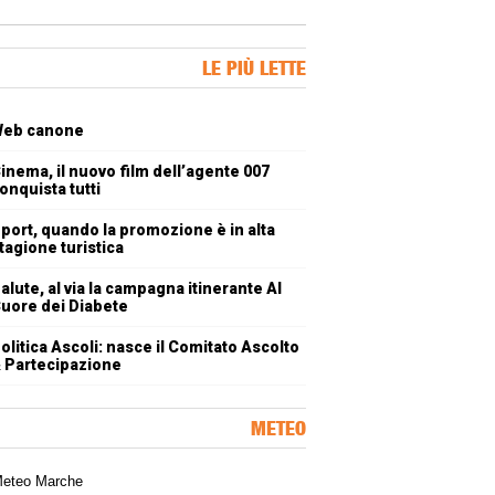
ner Slice
LE PIÙ LETTE
oli più letti
eb canone
inema, il nuovo film dell’agente 007
onquista tutti
port, quando la promozione è in alta
tagione turistica
alute, al via la campagna itinerante Al
uore dei Diabete
olitica Ascoli: nasce il Comitato Ascolto
 Partecipazione
METEO
a meteorologica delle Marche