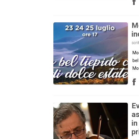
Mo
in
scri
Mon
bel
Mo
Ev
as
in
p