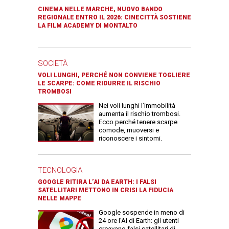
CINEMA NELLE MARCHE, NUOVO BANDO
REGIONALE ENTRO IL 2026: CINECITTÀ SOSTIENE
LA FILM ACADEMY DI MONTALTO
SOCIETÀ
VOLI LUNGHI, PERCHÉ NON CONVIENE TOGLIERE
LE SCARPE: COME RIDURRE IL RISCHIO
TROMBOSI
Nei voli lunghi l’immobilità
aumenta il rischio trombosi.
Ecco perché tenere scarpe
comode, muoversi e
riconoscere i sintomi.
TECNOLOGIA
GOOGLE RITIRA L’AI DA EARTH: I FALSI
SATELLITARI METTONO IN CRISI LA FIDUCIA
NELLE MAPPE
Google sospende in meno di
24 ore l’AI di Earth: gli utenti
creavano falsi satellitari di