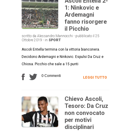
Ascoli Entella 2-
1: Ninkovic e
Ardemagni
fanno risorgere
il Picchio
scritto da Alessandro Mannocchi - pubblicato il 25
Ottobre 2019 - in
SPORT
Ascoli Entella termina con la vittoria bianconera.
Decidono Ardemagni e Ninkovic. Espulsi Da Cruz e
Chiosa. Picchio che sale a 15 punti
0 Commenti
LEGGI TUTTO
Chievo Ascoli,
Tesoro: Da Cruz
non convocato
per motivi
disciplinari