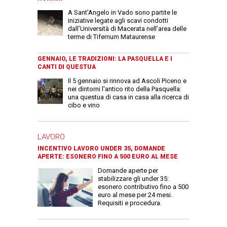
A Sant’Angelo in Vado sono partite le
iniziative legate agli scavi condotti
dall’Università di Macerata nell’area delle
terme di Tifernum Mataurense
GENNAIO, LE TRADIZIONI: LA PASQUELLA E I
CANTI DI QUESTUA
Il 5 gennaio si rinnova ad Ascoli Piceno e
nei dintorni l'antico rito della Pasquella:
una questua di casa in casa alla ricerca di
cibo e vino
LAVORO
INCENTIVO LAVORO UNDER 35, DOMANDE
APERTE: ESONERO FINO A 500 EURO AL MESE
Domande aperte per
stabilizzare gli under 35:
esonero contributivo fino a 500
euro al mese per 24 mesi.
Requisiti e procedura.