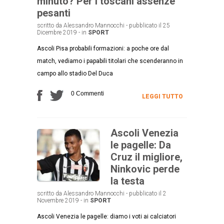
minuto? Per i toscani assenze
pesanti
scritto da Alessandro Mannocchi - pubblicato il 25
Dicembre 2019 - in
SPORT
Ascoli Pisa probabili formazioni: a poche ore dal
match, vediamo i papabili titolari che scenderanno in
campo allo stadio Del Duca
0 Commenti
LEGGI TUTTO
Ascoli Venezia
le pagelle: Da
Cruz il migliore,
Ninkovic perde
la testa
scritto da Alessandro Mannocchi - pubblicato il 2
Novembre 2019 - in
SPORT
Ascoli Venezia le pagelle: diamo i voti ai calciatori