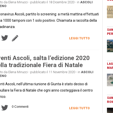
tto da Elena Minucci - pubblicato il 18 Dicembre 2020 - in
ASCOLI
CENO
onavirus Ascoli, partito lo screening: a metà mattina effettuati
ca 1000 tamponi con 1 solo positivo. Chiamata a raccolta della
tadinanza.
SAN
PER
LEGGI TUTTO
enti Ascoli, salta l’edizione 2020
lla tradizionale Fiera di Natale
LAG
MAR
tto da Elena Minucci - pubblicato il 11 Novembre 2020 - in
ASCOLI
CENO
nti Ascoli, nell'ultima riunione di Giunta è stato deciso di
ullare la Fiera di Natale che ogni anno costeggiava il centro
rico.
SAN
RO
0 Commenti
LEGGI TUTTO