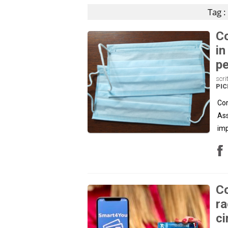
Tag :
Co
in
pe
scri
PI
Cor
Ass
imp
Co
ra
ci