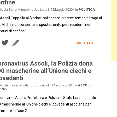
nfine
tto da Elena Minucci - pubblicato il 9 Maggio 2020 - in
POLITICA
Ascoli, l'appello ai Sindaci: sollecitare in breve tempo deroga al
M che non consente lo spostamento per i residenti nei
muni di confine”.
LEGGI TUTTO
ronavirus Ascoli, la Polizia dona
0 mascherine all’Unione ciechi e
ovedenti
tto da Flavia Orsati - pubblicato il 7 Maggio 2020 - in
ASCOLI
CENO
onavirus Ascoli, Prefettura e Polizia di Stato hanno donato
 mascherine all'Unione ciechi e ipovedenti ascolana per
rontare la fase 2.