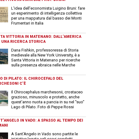
L'idea dell'economista Luigino Bruni: fare
un esperimento di intelligenza collettiva
per una mappatura dal basso dei Monti
Frumentari in Italia
TA VITTORIA IN MATENANO: DALL’AMERICA
 UNA RICERCA STORICA
Dana Fishkin, professoressa di Storia
medievale alla New York University, è a
Santa Vittoria in Matenano per ricerche
sulla presenza ebraica nelle Marche
O DI PILATO: IL CHIROCEFALO DEL
CHESONI C’È
Il Chirocephalus marchesonii, crostaceo
grazioso, minuscolo e protetto, anche
quest'anno nuota a pancia in su nel "suo"
Lago di Pilato. Foto di Peppe Rossi
T’ANGELO IN VADO: A SPASSO AL TEMPO DEI
MANI
A Sant’Angelo in Vado sono partite le
iniziative legate agli scavi condotti