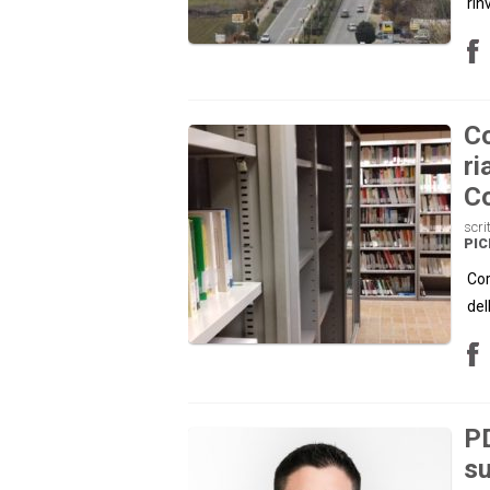
rin
Co
ri
C
scri
PI
Cor
del
PD
su