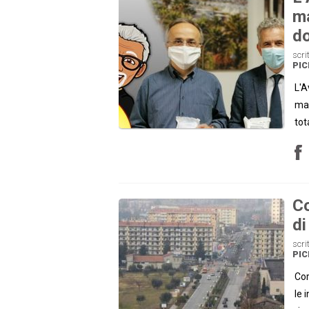
ma
do
scri
PI
L'A
mas
tot
Co
di
scri
PI
Cor
le 