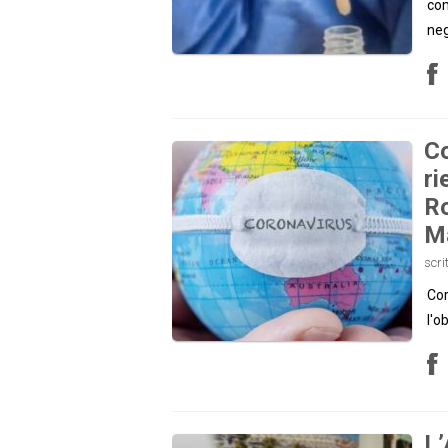
com
neg
Co
ri
Ro
Ma
scri
Cor
l'o
L’