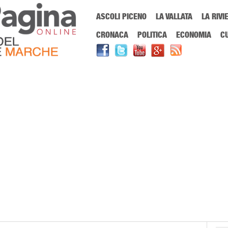
Menu Principale
ASCOLI PICENO
LA VALLATA
LA RIVI
Sei in:
PrimaPaginaOnline.it
Home
»
Coronavirus Ascoli
CRONACA
POLITICA
ECONOMIA
C