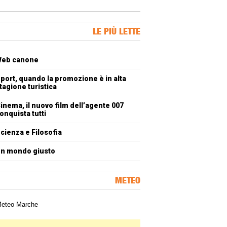
ner Slice
LE PIÙ LETTE
oli più letti
eb canone
port, quando la promozione è in alta
tagione turistica
inema, il nuovo film dell’agente 007
onquista tutti
cienza e Filosofia
n mondo giusto
METEO
a meteorologica delle Marche
ner Slice