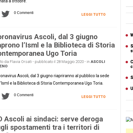
viata a ottobre.
0 Commenti
LEGGI TUTTO
Ban
Artic
ronavirus Ascoli, dal 3 giugno
W
aprono l’Isml e la Biblioteca di Storia
S
s
ontemporanea Ugo Toria
tto da Flavia Orsati - pubblicato il 28 Maggio 2020 - in
ASCOLI
C
CENO
c
onavirus Ascoli, dal 3 giugno riapriranno al pubblico la sede
S
l'Isml e la Biblioteca di Storia Contemporanea Ugo Toria.
U
0 Commenti
LEGGI TUTTO
 Ascoli ai sindaci: serve deroga
Cart
gli spostamenti tra i territori di
Ban