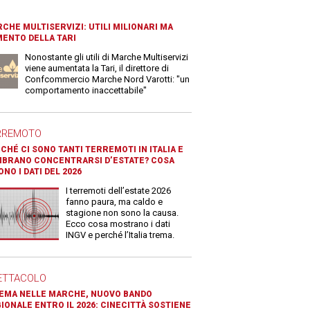
CHE MULTISERVIZI: UTILI MILIONARI MA
ENTO DELLA TARI
Nonostante gli utili di Marche Multiservizi
viene aumentata la Tari, il direttore di
Confcommercio Marche Nord Varotti: "un
comportamento inaccettabile"
RREMOTO
CHÉ CI SONO TANTI TERREMOTI IN ITALIA E
BRANO CONCENTRARSI D’ESTATE? COSA
ONO I DATI DEL 2026
I terremoti dell’estate 2026
fanno paura, ma caldo e
stagione non sono la causa.
Ecco cosa mostrano i dati
INGV e perché l’Italia trema.
ETTACOLO
EMA NELLE MARCHE, NUOVO BANDO
IONALE ENTRO IL 2026: CINECITTÀ SOSTIENE