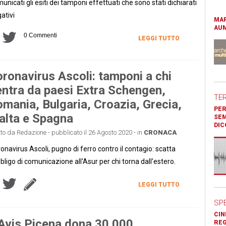
unicati gli esiti dei tamponi effettuati che sono stati dichiarati
ativi
MAR
AUM
0 Commenti
LEGGI TUTTO
ronavirus Ascoli: tamponi a chi
entra da paesi Extra Schengen,
TE
mania, Bulgaria, Croazia, Grecia,
PER
lta e Spagna
SEM
DIC
tto da Redazione - pubblicato il 26 Agosto 2020 - in
CRONACA
onavirus Ascoli, pugno di ferro contro il contagio: scatta
bbligo di comunicazione all'Asur per chi torna dall'estero.
LEGGI TUTTO
SP
CIN
Avis Picena dona 30.000
REG