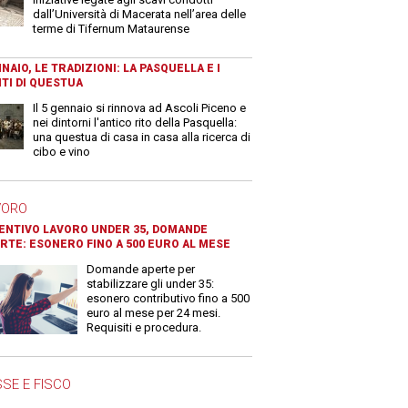
dall’Università di Macerata nell’area delle
terme di Tifernum Mataurense
NAIO, LE TRADIZIONI: LA PASQUELLA E I
TI DI QUESTUA
Il 5 gennaio si rinnova ad Ascoli Piceno e
nei dintorni l'antico rito della Pasquella:
una questua di casa in casa alla ricerca di
cibo e vino
VORO
ENTIVO LAVORO UNDER 35, DOMANDE
RTE: ESONERO FINO A 500 EURO AL MESE
Domande aperte per
stabilizzare gli under 35:
esonero contributivo fino a 500
euro al mese per 24 mesi.
Requisiti e procedura.
SE E FISCO