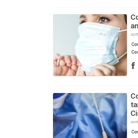
Co
an
scri
Cor
Cov
Co
ta
C
scri
Cor