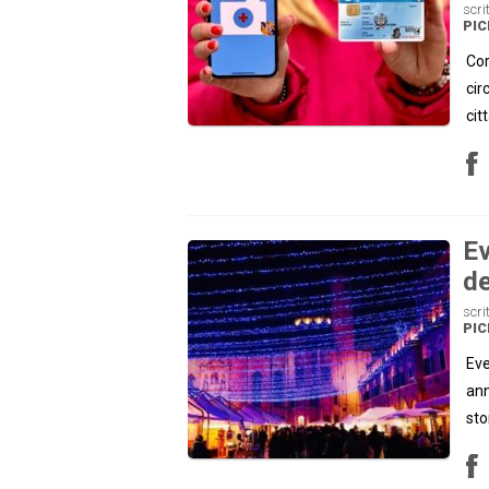
scri
PI
Cor
cir
cit
Ev
de
scri
PI
Eve
ann
sto