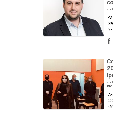
co
scri
PD 
DPC
“co
Co
20
ip
scri
PI
Cor
200
aff