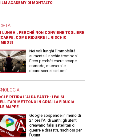
FILM ACADEMY DI MONTALTO
CIETÀ
I LUNGHI, PERCHÉ NON CONVIENE TOGLIERE
SCARPE: COME RIDURRE IL RISCHIO
OMBOSI
Nei voli lunghi l’immobilità
aumenta il rischio trombosi.
Ecco perché tenere scarpe
comode, muoversi e
riconoscere i sintomi.
CNOLOGIA
GLE RITIRA L’AI DA EARTH: I FALSI
ELLITARI METTONO IN CRISI LA FIDUCIA
LE MAPPE
Google sospende in meno di
24 ore l’AI di Earth: gli utenti
creavano falsi satellitari di
guerre e disastri, rischiosi per
l’Osint.