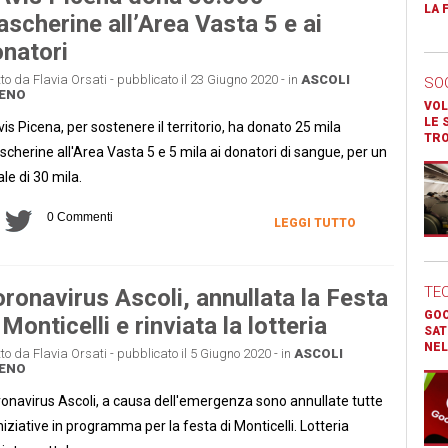
LA 
scherine all’Area Vasta 5 e ai
natori
tto da Flavia Orsati - pubblicato il 23 Giugno 2020 - in
ASCOLI
SO
CENO
VOL
LE 
vis Picena, per sostenere il territorio, ha donato 25 mila
TR
cherine all'Area Vasta 5 e 5 mila ai donatori di sangue, per un
ale di 30 mila.
0 Commenti
LEGGI TUTTO
TE
ronavirus Ascoli, annullata la Festa
GOO
 Monticelli e rinviata la lotteria
SAT
NEL
tto da Flavia Orsati - pubblicato il 5 Giugno 2020 - in
ASCOLI
CENO
onavirus Ascoli, a causa dell'emergenza sono annullate tutte
iniziative in programma per la festa di Monticelli. Lotteria