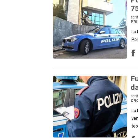
7
scri
PRI
La 
Pol
Fu
da
scri
CR
La 
ven
teo