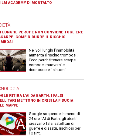
FILM ACADEMY DI MONTALTO
CIETÀ
I LUNGHI, PERCHÉ NON CONVIENE TOGLIERE
SCARPE: COME RIDURRE IL RISCHIO
OMBOSI
Nei voli lunghi l’immobilità
aumenta il rischio trombosi.
Ecco perché tenere scarpe
comode, muoversi e
riconoscere i sintomi.
CNOLOGIA
GLE RITIRA L’AI DA EARTH: I FALSI
ELLITARI METTONO IN CRISI LA FIDUCIA
LE MAPPE
Google sospende in meno di
24 ore l’AI di Earth: gli utenti
creavano falsi satellitari di
guerre e disastri, rischiosi per
l’Osint.