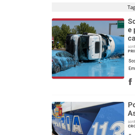
Tag
Sc
e 
ca
scri
PRI
Sco
Emi
Po
As
scri
CR