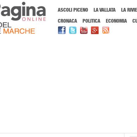
Menu Principale
ASCOLI PICENO
LA VALLATA
LA RIVI
Sei in:
PrimaPaginaOnline.it
Home
»
polizia stradale
CRONACA
POLITICA
ECONOMIA
C