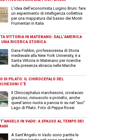
L'idea dell'economista Luigino Bruni: fare
un esperimento di intelligenza collettiva
per una mappatura dal basso dei Monti
Frumentari in Italia
TA VITTORIA IN MATENANO: DALL’AMERICA
 UNA RICERCA STORICA
Dana Fishkin, professoressa di Storia
medievale alla New York University, è a
Santa Vittoria in Matenano per ricerche
sulla presenza ebraica nelle Marche
O DI PILATO: IL CHIROCEFALO DEL
CHESONI C’È
Il Chirocephalus marchesonii, crostaceo
grazioso, minuscolo e protetto, anche
quest'anno nuota a pancia in su nel "suo"
Lago di Pilato. Foto di Peppe Rossi
T’ANGELO IN VADO: A SPASSO AL TEMPO DEI
MANI
A Sant’Angelo in Vado sono partite le
iniziative legate agli scavi condotti