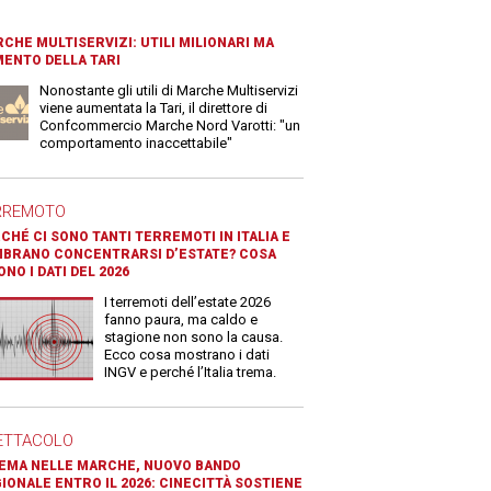
CHE MULTISERVIZI: UTILI MILIONARI MA
ENTO DELLA TARI
Nonostante gli utili di Marche Multiservizi
viene aumentata la Tari, il direttore di
Confcommercio Marche Nord Varotti: "un
comportamento inaccettabile"
RREMOTO
CHÉ CI SONO TANTI TERREMOTI IN ITALIA E
BRANO CONCENTRARSI D’ESTATE? COSA
ONO I DATI DEL 2026
I terremoti dell’estate 2026
fanno paura, ma caldo e
stagione non sono la causa.
Ecco cosa mostrano i dati
INGV e perché l’Italia trema.
ETTACOLO
EMA NELLE MARCHE, NUOVO BANDO
IONALE ENTRO IL 2026: CINECITTÀ SOSTIENE