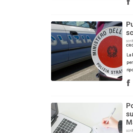
Pu
sc
scri
CR
La 
per
rip
Po
su
M
scri