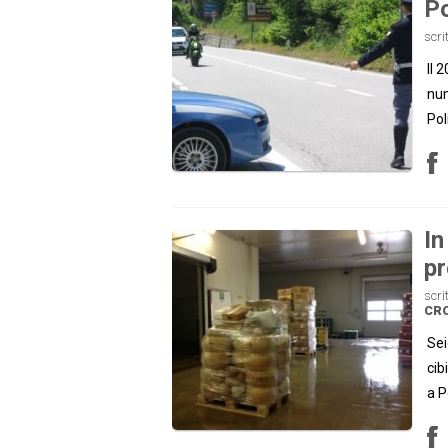
Po
scri
Il 
num
Pol
In
pr
scri
CR
Sei
cib
a P