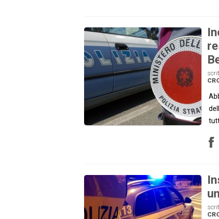
In
re
B
scri
CR
Abb
del
tut
In
un
scri
CR