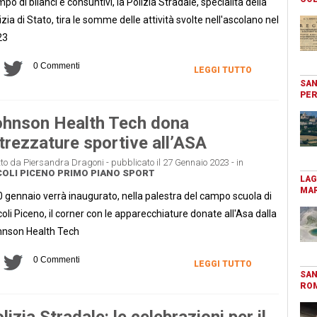
po di bilanci e consuntivi, la Polizia Stradale, specialità della
izia di Stato, tira le somme delle attività svolte nell'ascolano nel
23
0 Commenti
LEGGI TUTTO
SAN
PER
hnson Health Tech dona
trezzature sportive all’ASA
tto da Piersandra Dragoni - pubblicato il 27 Gennaio 2023 - in
OLI PICENO
PRIMO PIANO
SPORT
LAG
MAR
30 gennaio verrà inaugurato, nella palestra del campo scuola di
oli Piceno, il corner con le apparecchiature donate all'Asa dalla
nson Health Tech
0 Commenti
LEGGI TUTTO
SAN
RO
lizia Stradale: le celebrazioni per il