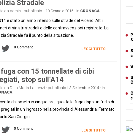
lizia Stradale
tto da admin - pubblicato il 10 Gennaio 2015 - in
CRONACA
Ban
2014 è stato un anno intenso sulle strade del Piceno. Alti i
eri di sinistri stradali e delle contravvenzioni registrate. La
Artic
P
izia Stradale fa il punto della situazione.
&
0 Commenti
LEGGI TUTTO
S
s
W
 fuga con 15 tonnellate di cibi
S
egiati, stop sull’A14
C
tto da Dina Maria Laurenzi - pubblicato il 3 Settembre 2014 - in
ONACA
C
c
cento chilometri in cinque ore, questa la fuga dopo un furto di
i pregiati in un ingrosso nella provincia di Alessandria. Fermato
orto San Giorgio.
0 Commenti
Cart
LEGGI TUTTO