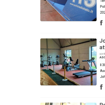
Tem
Pol
20
Jo
at
scri
ASC
Il 
Asc
Joh
Po