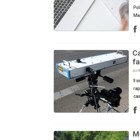
Pol
Mal
Ca
fa
scri
Il 
rap
cas
Mu