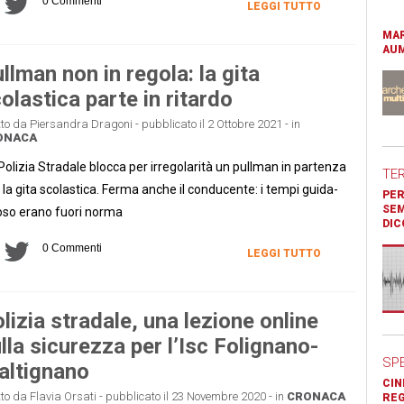
0 Commenti
LEGGI TUTTO
MAR
AUM
llman non in regola: la gita
olastica parte in ritardo
tto da Piersandra Dragoni - pubblicato il 2 Ottobre 2021 - in
ONACA
Polizia Stradale blocca per irregolarità un pullman in partenza
TE
 la gita scolastica. Ferma anche il conducente: i tempi guida-
PER
SEM
oso erano fuori norma
DIC
0 Commenti
LEGGI TUTTO
lizia stradale, una lezione online
lla sicurezza per l’Isc Folignano-
SP
altignano
CIN
tto da Flavia Orsati - pubblicato il 23 Novembre 2020 - in
CRONACA
REG