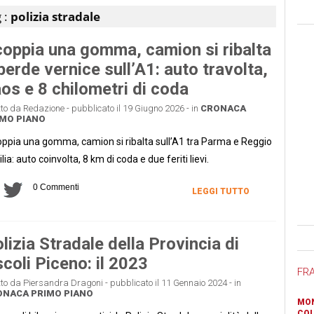
 :
polizia stradale
oppia una gomma, camion si ribalta
perde vernice sull’A1: auto travolta,
os e 8 chilometri di coda
tto da Redazione - pubblicato il 19 Giugno 2026 - in
CRONACA
MO PIANO
ppia una gomma, camion si ribalta sull’A1 tra Parma e Reggio
lia: auto coinvolta, 8 km di coda e due feriti lievi.
0 Commenti
LEGGI TUTTO
Ban
lizia Stradale della Provincia di
coli Piceno: il 2023
FR
tto da Piersandra Dragoni - pubblicato il 11 Gennaio 2024 - in
ONACA
PRIMO PIANO
MON
COL