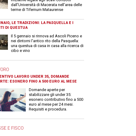
dall’Università di Macerata nell’area delle
terme di Tifernum Mataurense
NAIO, LE TRADIZIONI: LA PASQUELLA E I
TI DI QUESTUA
Il 5 gennaio si rinnova ad Ascoli Piceno e
nei dintorni l'antico rito della Pasquella:
una questua di casa in casa alla ricerca di
cibo e vino
VORO
ENTIVO LAVORO UNDER 35, DOMANDE
RTE: ESONERO FINO A 500 EURO AL MESE
Domande aperte per
stabilizzare gli under 35:
esonero contributivo fino a 500
euro al mese per 24 mesi.
Requisiti e procedura.
SE E FISCO