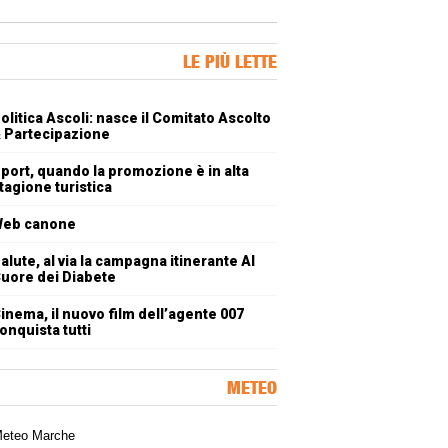
ner Slice
LE PIÙ LETTE
oli più letti
olitica Ascoli: nasce il Comitato Ascolto
 Partecipazione
port, quando la promozione è in alta
tagione turistica
eb canone
alute, al via la campagna itinerante Al
uore dei Diabete
inema, il nuovo film dell’agente 007
onquista tutti
METEO
a meteorologica delle Marche