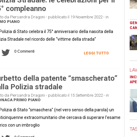
5° compleanno
tto da Piersandra Dragoni - pubblicato il 19 Novembre 2022 - in
MO PIANO
GEN
CAN
Polizia di Stato celebra il 75° anniversario della nascita della
izia Stradale nel ricordo delle “vittime della strada”
0 Commenti
LEGGI TUTTO
LA
rbetto della patente “smascherato”
INC
APE
lla Polizia stradale
tto da Piersandra Dragoni - pubblicato il 15 Settembre 2022 - in
ONACA
PRIMO PIANO
Polizia di Stato "smaschera" (nel vero senso della parola) un
ticinquenne extracomunitario che cercava di superare l'esame
rico con un imbroglio
TAS