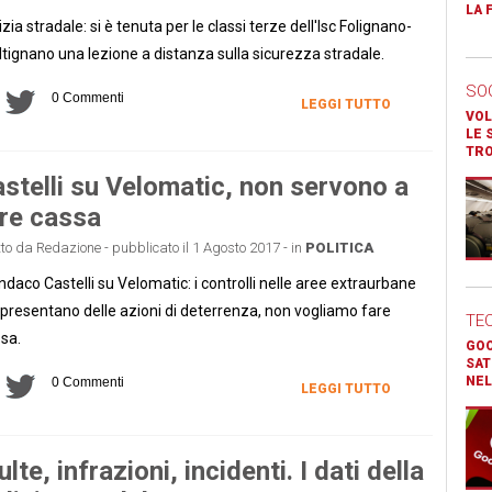
LA 
izia stradale: si è tenuta per le classi terze dell'Isc Folignano-
tignano una lezione a distanza sulla sicurezza stradale.
SO
0 Commenti
LEGGI TUTTO
VOL
LE 
TR
stelli su Velomatic, non servono a
re cassa
tto da Redazione - pubblicato il 1 Agosto 2017 - in
POLITICA
sindaco Castelli su Velomatic: i controlli nelle aree extraurbane
presentano delle azioni di deterrenza, non vogliamo fare
TE
sa.
GOO
SAT
NEL
0 Commenti
LEGGI TUTTO
lte, infrazioni, incidenti. I dati della