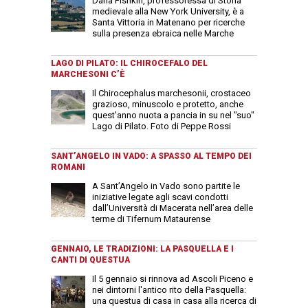
Dana Fishkin, professoressa di Storia
medievale alla New York University, è a
Santa Vittoria in Matenano per ricerche
sulla presenza ebraica nelle Marche
LAGO DI PILATO: IL CHIROCEFALO DEL
MARCHESONI C’È
Il Chirocephalus marchesonii, crostaceo
grazioso, minuscolo e protetto, anche
quest'anno nuota a pancia in su nel "suo"
Lago di Pilato. Foto di Peppe Rossi
SANT’ANGELO IN VADO: A SPASSO AL TEMPO DEI
ROMANI
A Sant’Angelo in Vado sono partite le
iniziative legate agli scavi condotti
dall’Università di Macerata nell’area delle
terme di Tifernum Mataurense
GENNAIO, LE TRADIZIONI: LA PASQUELLA E I
CANTI DI QUESTUA
Il 5 gennaio si rinnova ad Ascoli Piceno e
nei dintorni l'antico rito della Pasquella:
una questua di casa in casa alla ricerca di