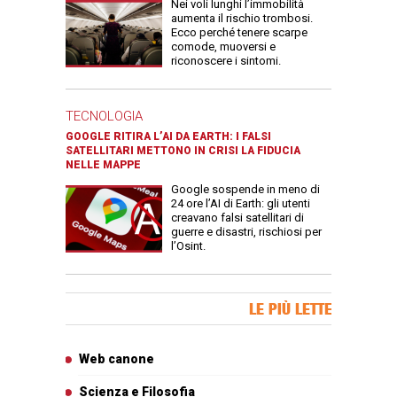
Nei voli lunghi l’immobilità
aumenta il rischio trombosi.
Ecco perché tenere scarpe
comode, muoversi e
riconoscere i sintomi.
TECNOLOGIA
GOOGLE RITIRA L’AI DA EARTH: I FALSI
SATELLITARI METTONO IN CRISI LA FIDUCIA
NELLE MAPPE
Google sospende in meno di
24 ore l’AI di Earth: gli utenti
creavano falsi satellitari di
guerre e disastri, rischiosi per
l’Osint.
Banner Slice
LE PIÙ LETTE
Articoli più letti
Web canone
Scienza e Filosofia