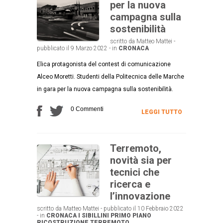
per la nuova
campagna sulla
sostenibilità
scritto da Matteo Mattei -
pubblicato il 9 Marzo 2022 - in
CRONACA
Elica protagonista del contest di comunicazione
Alceo Moretti. Studenti della Politecnica delle Marche
in gara per la nuova campagna sulla sostenibilità.
0 Commenti
LEGGI TUTTO
Terremoto,
novità sia per
tecnici che
ricerca e
l’innovazione
scritto da Matteo Mattei - pubblicato il 10 Febbraio 2022
- in
CRONACA
I SIBILLINI
PRIMO PIANO
RICOSTRUZIONE
TERREMOTO