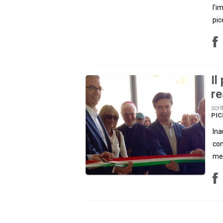
l’i
pic
Il
re
scri
PI
Ina
con
men