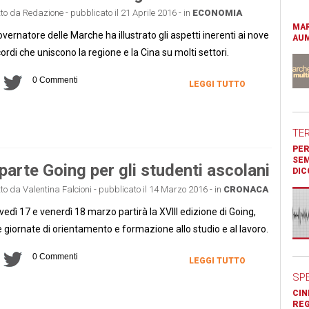
tto da Redazione - pubblicato il 21 Aprile 2016 - in
ECONOMIA
MAR
governatore delle Marche ha illustrato gli aspetti inerenti ai nove
AUM
ordi che uniscono la regione e la Cina su molti settori.
0 Commenti
LEGGI TUTTO
TE
PER
SEM
parte Going per gli studenti ascolani
DIC
tto da Valentina Falcioni - pubblicato il 14 Marzo 2016 - in
CRONACA
vedì 17 e venerdì 18 marzo partirà la XVIII edizione di Going,
 giornate di orientamento e formazione allo studio e al lavoro.
0 Commenti
LEGGI TUTTO
SP
CIN
REG