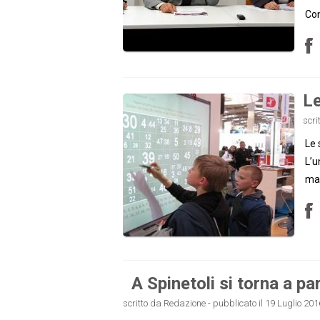
Con
Le
scri
Le 
L’u
ma 
A Spinetoli si torna a pa
scritto da Redazione - pubblicato il 19 Luglio 201