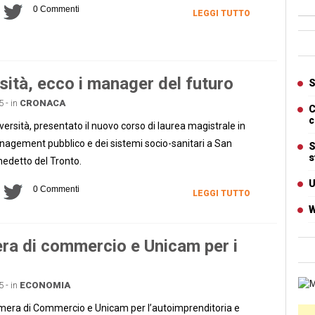
0 Commenti
LEGGI TUTTO
Ban
Artic
sità, ecco i manager del futuro
S
5 - in
CRONACA
C
c
versità, presentato il nuovo corso di laurea magistrale in
agement pubblico e dei sistemi socio-sanitari a San
S
s
edetto del Tronto.
U
0 Commenti
LEGGI TUTTO
W
a di commercio e Unicam per i
Cart
5 - in
ECONOMIA
era di Commercio e Unicam per l’autoimprenditoria e
Ban