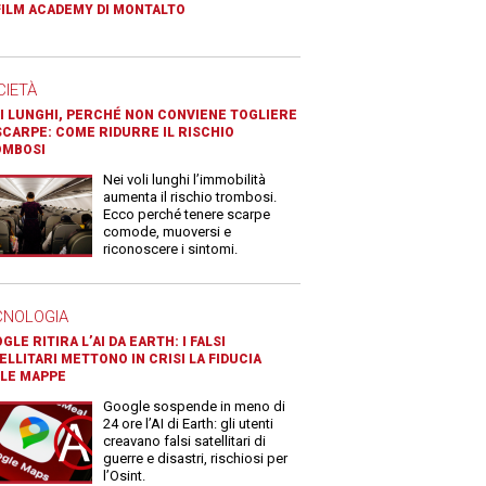
FILM ACADEMY DI MONTALTO
CIETÀ
I LUNGHI, PERCHÉ NON CONVIENE TOGLIERE
SCARPE: COME RIDURRE IL RISCHIO
OMBOSI
Nei voli lunghi l’immobilità
aumenta il rischio trombosi.
Ecco perché tenere scarpe
comode, muoversi e
riconoscere i sintomi.
CNOLOGIA
GLE RITIRA L’AI DA EARTH: I FALSI
ELLITARI METTONO IN CRISI LA FIDUCIA
LE MAPPE
Google sospende in meno di
24 ore l’AI di Earth: gli utenti
creavano falsi satellitari di
guerre e disastri, rischiosi per
l’Osint.