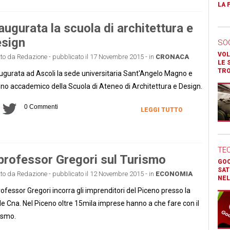
LA 
augurata la scuola di architettura e
sign
SO
VOL
tto da Redazione - pubblicato il 17 Novembre 2015 - in
CRONACA
LE 
TR
ugurata ad Ascoli la sede universitaria Sant'Angelo Magno e
nno accademico della Scuola di Ateneo di Architettura e Design.
0 Commenti
LEGGI TUTTO
TE
 professor Gregori sul Turismo
GOO
SAT
tto da Redazione - pubblicato il 12 Novembre 2015 - in
ECONOMIA
NEL
professor Gregori incorra gli imprenditori del Piceno presso la
e Cna. Nel Piceno oltre 15mila imprese hanno a che fare con il
ismo.