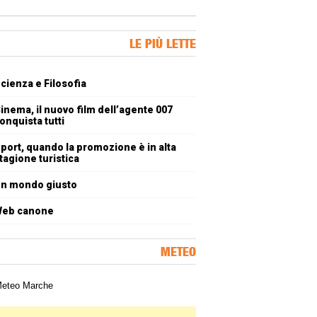
ner Slice
LE PIÙ LETTE
oli più letti
cienza e Filosofia
inema, il nuovo film dell’agente 007
onquista tutti
port, quando la promozione è in alta
tagione turistica
n mondo giusto
eb canone
METEO
a meteorologica delle Marche
ner Slice