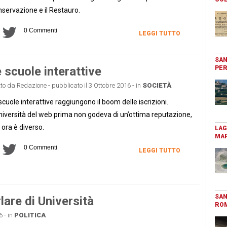
servazione e il Restauro.
0 Commenti
LEGGI TUTTO
SAN
 scuole interattive
PER
tto da Redazione - pubblicato il 3 Ottobre 2016 - in
SOCIETÀ
scuole interattive raggiungono il boom delle iscrizioni.
niversità del web prima non godeva di un’ottima reputazione,
ora è diverso.
LAG
MAR
0 Commenti
LEGGI TUTTO
SAN
rlare di Università
RO
6 - in
POLITICA