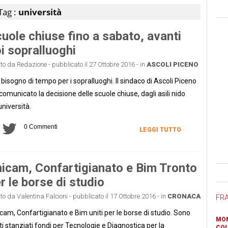
Tag :
università
uole chiuse fino a sabato, avanti
i sopralluoghi
tto da Redazione - pubblicato il 27 Ottobre 2016 - in
ASCOLI PICENO
 bisogno di tempo per i sopralluoghi. Il sindaco di Ascoli Piceno
comunicato la decisione delle scuole chiuse, dagli asili nido
'università.
0 Commenti
LEGGI TUTTO
icam, Confartigianato e Bim Tronto
Ban
r le borse di studio
tto da Valentina Falcioni - pubblicato il 17 Ottobre 2016 - in
CRONACA
FR
cam, Confartigianato e Bim uniti per le borse di studio. Sono
MON
ti stanziati fondi per Tecnologie e Diagnostica per la
COL