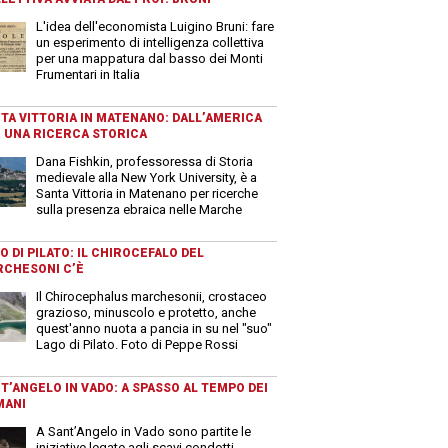
L'idea dell'economista Luigino Bruni: fare
un esperimento di intelligenza collettiva
per una mappatura dal basso dei Monti
Frumentari in Italia
TA VITTORIA IN MATENANO: DALL’AMERICA
 UNA RICERCA STORICA
Dana Fishkin, professoressa di Storia
medievale alla New York University, è a
Santa Vittoria in Matenano per ricerche
sulla presenza ebraica nelle Marche
O DI PILATO: IL CHIROCEFALO DEL
CHESONI C’È
Il Chirocephalus marchesonii, crostaceo
grazioso, minuscolo e protetto, anche
quest'anno nuota a pancia in su nel "suo"
Lago di Pilato. Foto di Peppe Rossi
T’ANGELO IN VADO: A SPASSO AL TEMPO DEI
MANI
A Sant’Angelo in Vado sono partite le
iniziative legate agli scavi condotti