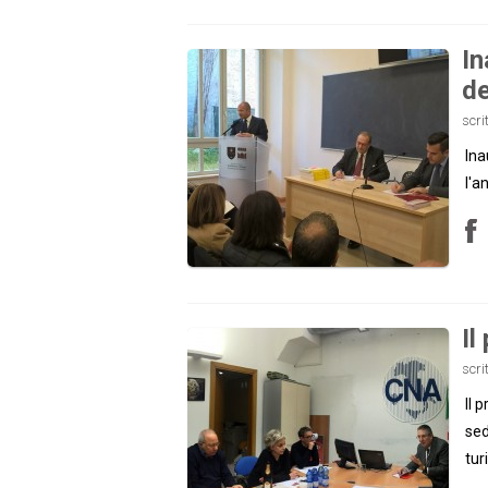
In
de
scri
Ina
l'a
Il
scri
Il 
sed
tur