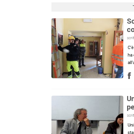
Sc
co
scri
C'è
ha 
all
Un
pe
scri
Uni
sta