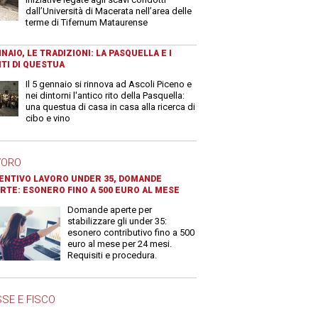
dall’Università di Macerata nell’area delle
terme di Tifernum Mataurense
NAIO, LE TRADIZIONI: LA PASQUELLA E I
TI DI QUESTUA
Il 5 gennaio si rinnova ad Ascoli Piceno e
nei dintorni l'antico rito della Pasquella:
una questua di casa in casa alla ricerca di
cibo e vino
VORO
ENTIVO LAVORO UNDER 35, DOMANDE
RTE: ESONERO FINO A 500 EURO AL MESE
Domande aperte per
stabilizzare gli under 35:
esonero contributivo fino a 500
euro al mese per 24 mesi.
Requisiti e procedura.
SE E FISCO