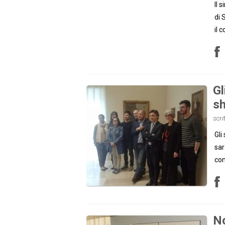
Il 
di 
il 
Gl
s
scri
Gli
sar
co
No