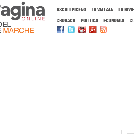
Menu Principale
ASCOLI PICENO
LA VALLATA
LA RIVI
Sei in:
PrimaPaginaOnline.it
Home
»
università
CRONACA
POLITICA
ECONOMIA
C