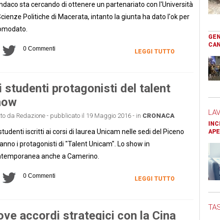
sindaco sta cercando di ottenere un partenariato con l'Università
Scienze Politiche di Macerata, intanto la giunta ha dato l'ok per
comodato.
GEN
CAN
0 Commenti
LEGGI TUTTO
i studenti protagonisti del talent
how
LA
tto da Redazione - pubblicato il 19 Maggio 2016 - in
CRONACA
INC
 studenti iscritti ai corsi di laurea Unicam nelle sedi del Piceno
APE
anno i protagonisti di "Talent Unicam". Lo show in
ntemporanea anche a Camerino.
0 Commenti
LEGGI TUTTO
TAS
ve accordi strategici con la Cina