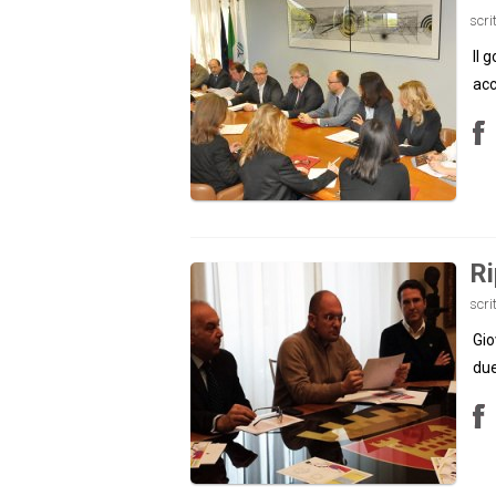
scri
Il 
acc
Ri
scri
Gio
due