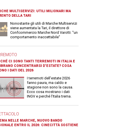
CHE MULTISERVIZI: UTILI MILIONARI MA
ENTO DELLA TARI
Nonostante gli utili di Marche Multiservizi
viene aumentata la Tari, il direttore di
Confcommercio Marche Nord Varotti: "un
comportamento inaccettabile"
RREMOTO
CHÉ CI SONO TANTI TERREMOTI IN ITALIA E
BRANO CONCENTRARSI D’ESTATE? COSA
ONO I DATI DEL 2026
I terremoti dell’estate 2026
fanno paura, ma caldo e
stagione non sono la causa.
Ecco cosa mostrano i dati
INGV e perché l’Italia trema.
ETTACOLO
EMA NELLE MARCHE, NUOVO BANDO
IONALE ENTRO IL 2026: CINECITTÀ SOSTIENE