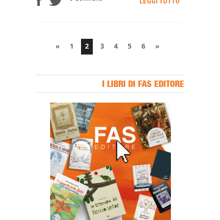
LEGGI TUTTO
«
1
2
3
4
5
6
»
I LIBRI DI FAS EDITORE