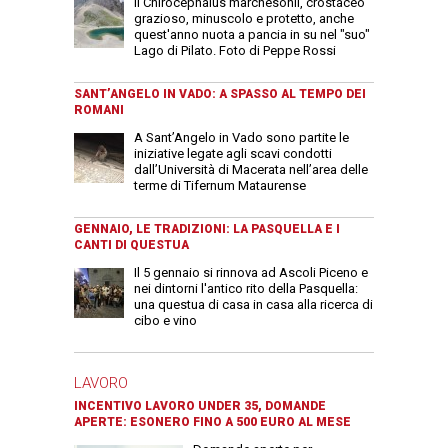
Il Chirocephalus marchesonii, crostaceo
grazioso, minuscolo e protetto, anche
quest'anno nuota a pancia in su nel "suo"
Lago di Pilato. Foto di Peppe Rossi
SANT’ANGELO IN VADO: A SPASSO AL TEMPO DEI
ROMANI
A Sant’Angelo in Vado sono partite le
iniziative legate agli scavi condotti
dall’Università di Macerata nell’area delle
terme di Tifernum Mataurense
GENNAIO, LE TRADIZIONI: LA PASQUELLA E I
CANTI DI QUESTUA
Il 5 gennaio si rinnova ad Ascoli Piceno e
nei dintorni l'antico rito della Pasquella:
una questua di casa in casa alla ricerca di
cibo e vino
LAVORO
INCENTIVO LAVORO UNDER 35, DOMANDE
APERTE: ESONERO FINO A 500 EURO AL MESE