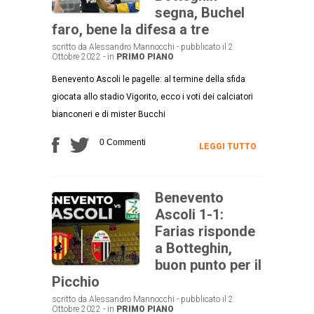
segna, Buchel
faro, bene la difesa a tre
scritto da Alessandro Mannocchi - pubblicato il 2
Ottobre 2022 - in
PRIMO PIANO
Benevento Ascoli le pagelle: al termine della sfida
giocata allo stadio Vigorito, ecco i voti dei calciatori
bianconeri e di mister Bucchi
0 Commenti
LEGGI TUTTO
Benevento
Ascoli 1-1:
Farias risponde
a Botteghin,
buon punto per il
Picchio
scritto da Alessandro Mannocchi - pubblicato il 2
Ottobre 2022 - in
PRIMO PIANO