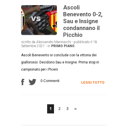
Ascoli
Benevento 0-2,
Sau e Insigne
condannano il
Picchio
scritto da Alessandro Mannocchi - pubblicato il 18
Settembre 2021 - in
PRIMO PIANO
Ascoli Benevento si conclude con la vittoria dei
giallorossi. Decidono Sau e Insigne. Prima stop in
campionato per i Piceni
0 Commenti
LEGGI TUTTO
1
2
3
»