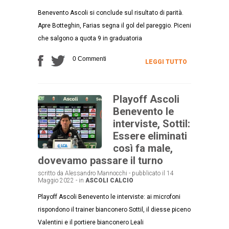
Benevento Ascoli si conclude sul risultato di parità.
Apre Botteghin, Farias segna il gol del pareggio. Piceni
che salgono a quota 9 in graduatoria
0 Commenti
LEGGI TUTTO
Playoff Ascoli
Benevento le
interviste, Sottil:
Essere eliminati
così fa male,
dovevamo passare il turno
scritto da Alessandro Mannocchi - pubblicato il 14
Maggio 2022 - in
ASCOLI CALCIO
Playoff Ascoli Benevento le interviste: ai microfoni
rispondono il trainer bianconero Sottil, il diesse piceno
Valentini e il portiere bianconero Leali