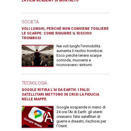
LA FILM ACADEMY DI MONTALTO
SOCIETÀ
VOLI LUNGHI, PERCHÉ NON CONVIENE TOGLIERE
LE SCARPE: COME RIDURRE IL RISCHIO
TROMBOSI
Nei voli lunghi l’immobilità
aumenta il rischio trombosi.
Ecco perché tenere scarpe
comode, muoversi e
riconoscere i sintomi.
TECNOLOGIA
GOOGLE RITIRA L’AI DA EARTH: I FALSI
SATELLITARI METTONO IN CRISI LA FIDUCIA
NELLE MAPPE
Google sospende in meno di
24 ore l’AI di Earth: gli utenti
creavano falsi satellitari di
guerre e disastri, rischiosi per
l’Osint.