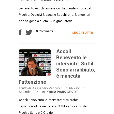
Febbraio 2022 - in
ASCOLI CALCIO
Benevento Ascoli termina con la grande vittoria del
Picchio. Decisivi Bidaoui e Baschirotto. Bianconeri
che salgono a quota 36 in graduatoria
0 Commenti
LEGGI TUTTO
Ascoli
Benevento le
interviste, Sottil:
Sono arrabbiato,
è mancata
l’attenzione
scritto da Alessandro Mannocchi - pubblicato il 18
Settembre 2021 - in
PRIMO PIANO
SPORT
Ascoli Benevento le interviste: ai microfoni
rispondono il trainer piceno Sottil e i giocatori del
Picchio Saric e D'Orazio