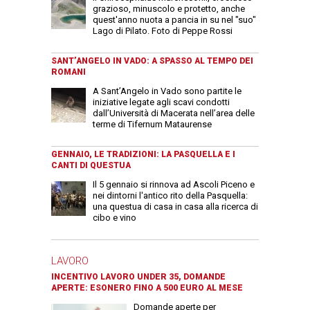
grazioso, minuscolo e protetto, anche
quest'anno nuota a pancia in su nel "suo"
Lago di Pilato. Foto di Peppe Rossi
SANT’ANGELO IN VADO: A SPASSO AL TEMPO DEI
ROMANI
A Sant’Angelo in Vado sono partite le
iniziative legate agli scavi condotti
dall’Università di Macerata nell’area delle
terme di Tifernum Mataurense
GENNAIO, LE TRADIZIONI: LA PASQUELLA E I
CANTI DI QUESTUA
Il 5 gennaio si rinnova ad Ascoli Piceno e
nei dintorni l'antico rito della Pasquella:
una questua di casa in casa alla ricerca di
cibo e vino
LAVORO
INCENTIVO LAVORO UNDER 35, DOMANDE
APERTE: ESONERO FINO A 500 EURO AL MESE
Domande aperte per