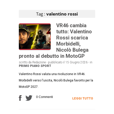
Articoli che contengono il tag selezionato
Tag :
valentino rossi
VR46 cambia
tutto: Valentino
Rossi scarica
Morbidelli,
Nicolò Bulega
pronto al debutto in MotoGP
scritto da Redazione - pubblicato il 15 Giugno 2026 - in
PRIMO PIANO
SPORT
Valentino Rossi valuta una rivoluzione in VR46.
Morbidelli verso l'uscita, Nicolò Bulega favorito per la
MotoGP 2027.
0 Commenti
LEGGI TUTTO