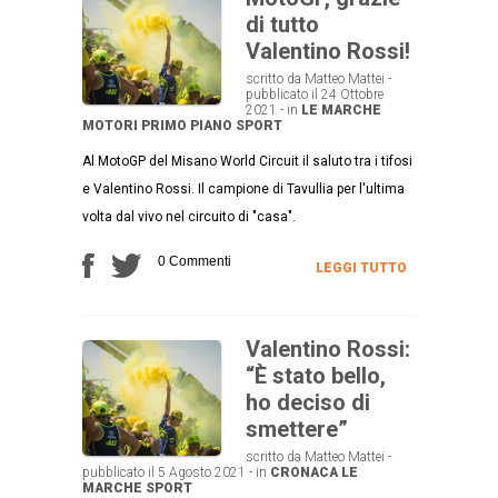
di tutto
Valentino Rossi!
scritto da Matteo Mattei -
pubblicato il 24 Ottobre
2021 - in
LE MARCHE
MOTORI
PRIMO PIANO
SPORT
Al MotoGP del Misano World Circuit il saluto tra i tifosi
e Valentino Rossi. Il campione di Tavullia per l'ultima
volta dal vivo nel circuito di "casa".
0 Commenti
LEGGI TUTTO
Valentino Rossi:
“È stato bello,
ho deciso di
smettere”
scritto da Matteo Mattei -
pubblicato il 5 Agosto 2021 - in
CRONACA
LE
MARCHE
SPORT